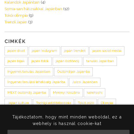
Kalandok Japánban
(4)
Soma-san hátizsákkal Japánban
(12)
Tokói olimpia
(9)
Trendi Japán
(3)
CIMKÉK
japán divat
japán instagram
japán trendek
japán social média
japán tájak
japán fotók
japán ösztöndíj
tanulás Japánban
Ingyenes tanulás Japánban
Ösztöndíjak Japánba
Ingyenes tanulási lehetőség Japánba
Julcsi Japánban
MEXT ösztöndíj Japánba
Merényi Krisztina
kakehashi
Japán kultúra
Tochigi edzőtáborozás
Tokió 2020
Olimpia
Magyarország-Tochigi kapcsolat
Host town egyezmény
Tájékoztatom, hogy mint minden weboldal, ez a
webhely is használ cookie-kat
kakehashi blog
Merényi Krisztina japán tolmács