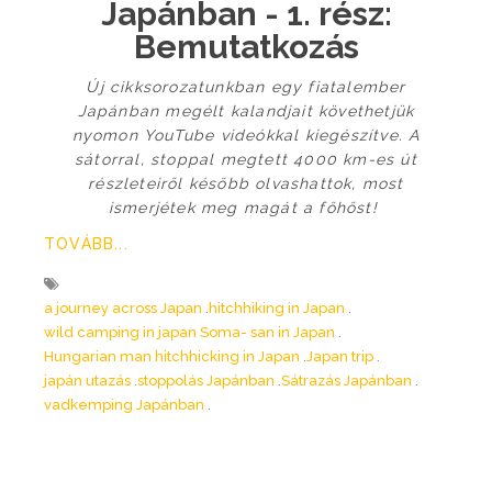
Japánban - 1. rész:
Bemutatkozás
Új cikksorozatunkban egy fiatalember
Japánban megélt kalandjait követhetjük
nyomon YouTube videókkal kiegészítve. A
sátorral, stoppal megtett 4000 km-es út
részleteiről később olvashattok, most
ismerjétek meg magát a főhőst!
TOVÁBB...
a journey across Japan
hitchhiking in Japan
wild camping in japan Soma- san in Japan
Hungarian man hitchhicking in Japan
Japan trip
japán utazás
stoppolás Japánban
Sátrazás Japánban
vadkemping Japánban