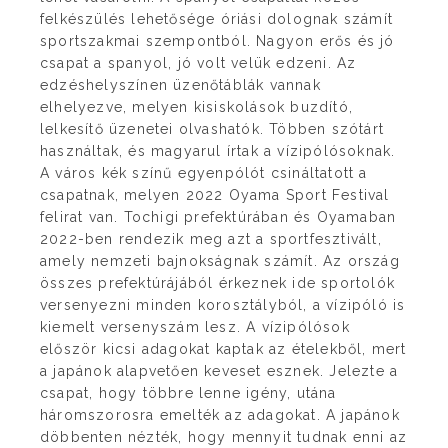
felkészülés lehetősége óriási dolognak számít
sportszakmai szempontból. Nagyon erős és jó
csapat a spanyol, jó volt velük edzeni. Az
edzéshelyszínen üzenőtáblák vannak
elhelyezve, melyen kisiskolások buzdító,
lelkesítő üzenetei olvashatók. Többen szótárt
használtak, és magyarul írtak a vízipólósoknak.
A város kék színű egyenpólót csináltatott a
csapatnak, melyen 2022 Oyama Sport Festival
felirat van. Tochigi prefektúrában és Oyamaban
2022-ben rendezik meg azt a sportfesztivált,
amely nemzeti bajnokságnak számít. Az ország
összes prefektúrájából érkeznek ide sportolók
versenyezni minden korosztályból, a vízipóló is
kiemelt versenyszám lesz. A vízipólósok
először kicsi adagokat kaptak az ételekből, mert
a japánok alapvetően keveset esznek. Jelezte a
csapat, hogy többre lenne igény, utána
háromszorosra emelték az adagokat. A japánok
döbbenten nézték, hogy mennyit tudnak enni az