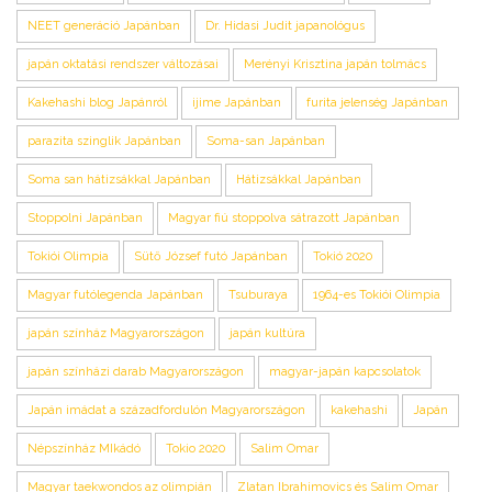
NEET generáció Japánban
Dr. Hidasi Judit japanológus
japán oktatási rendszer változásai
Merényi Krisztina japán tolmács
Kakehashi blog Japánról
ijime Japánban
furita jelenség Japánban
parazita szinglik Japánban
Soma-san Japánban
Soma san hátizsákkal Japánban
Hátizsákkal Japánban
Stoppolni Japánban
Magyar fiú stoppolva sátrazott Japánban
Tokiói Olimpia
Sütő József futó Japánban
Tokió 2020
Magyar futólegenda Japánban
Tsuburaya
1964-es Tokiói Olimpia
japán színház Magyarországon
japán kultúra
japán színházi darab Magyarországon
magyar-japán kapcsolatok
Japán imádat a századfordulón Magyarországon
kakehashi
Japán
Népszínház MIkádó
Tokio 2020
Salim Omar
Magyar taekwondos az olimpián
Zlatan Ibrahimovics és Salim Omar