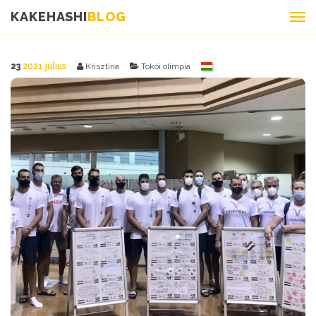
KAKEHASHI
BLOG
23
2021 július
Krisztina
Tokói olimpia