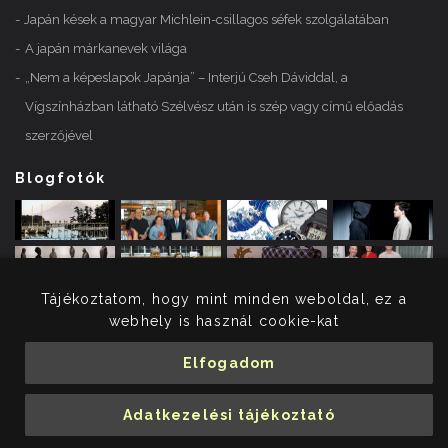
Japán kések a magyar Michlein-csillagos séfek szolgálatában
A japán márkanevek világa
„Nem a képeslapok Japánja” – Interjú Cseh Dáviddal, a
Vígszínházban látható Szélvész után is szép vagy című előadás
szerzőjével
Blogfotók
Tájékoztatom, hogy mint minden weboldal, ez a
webhely is használ cookie-kat
Elfogadom
© 2026 Merényi Krisztina. Minden jog fenntartva.
Adatkezelési tájékoztató
Adatkezelési tájékoztató
Impresszum