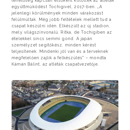
lehetőség kapcsán elsőként kötöttek az atléták
együttműködést Tochigivel, 2017-ben. „A
jelenlegi körülmények minden várakozást
felülmúltak. Még jobb feltételek mellett tud a
csapat készülni idén. Elkészült az új stadion,
mely világszínvonalú. Ritka, de Tochigiben az
ételekkel sincs semmi gond. A japán
személyzet segítőkész, minden kérést
teljesítenek. Mindenki jól van és a terveknek
megfelelően zajlik a felkészülés" – mondta
Kámán Bálint, az atléták csapatvezetője.