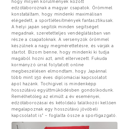
hogy milyen körülmények között
edzőtáboroznak a magyar csapatok. Örömmel
konstatáltam, hogy mindenki maximálisan
elégedett, a sportlétesítmények fantasztikusak.
A helyi japán segítők minden segítséget
megadnak, szeretetteljes vendéglátásban van
része a csapatoknak. A versenyzők örömmel
készülnek a nagy megmérettetésre, és várják a
startot. Bízom benne, hogy mindenki ki tudja
magából hozni azt, amit eltervezett. Fukuda
kormányzó úrral folytatott online
megbeszélésen elmondtam, hogy Japánnal
több mint 150 éves diplomáciai kapcsolatot
ápol hazánk. Tochigivel is mindenképp
hosszútávú együttműködésben gondolkodunk.
Remélhetőleg az elmúlt 4 év eseményei,
edzőtáborozásai és kétoldalú találkozói kellően
megalapoznak egy hosszútávú jövőbeli
kapcsolatot is" – foglalta össze a sportigazgató.