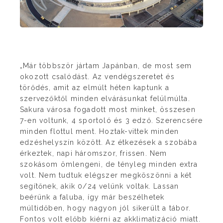
„Már többször jártam Japánban, de most sem
okozott csalódást. Az vendégszeretet és
törődés, amit az elmúlt héten kaptunk a
szervezőktől minden elvárásunkat felülmúlta.
Sakura városa fogadott most minket, összesen
7-en voltunk, 4 sportoló és 3 edző. Szerencsére
minden flottul ment. Hoztak-vittek minden
edzéshelyszín között. Az étkezések a szobába
érkeztek, napi háromszor, frissen. Nem
szokásom ömlengeni, de tényleg minden extra
volt. Nem tudtuk elégszer megköszönni a két
segítőnek, akik 0/24 velünk voltak. Lassan
beérünk a faluba, így már beszélhetek
múltidőben, hogy nagyon jól sikerült a tábor.
Fontos volt előbb kiérni az akklimatizáció miatt.