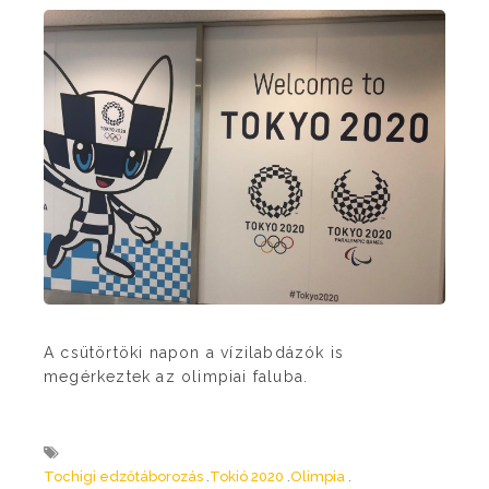
A csütörtöki napon a vízilabdázók is
megérkeztek az olimpiai faluba.
Tochigi edzőtáborozás
Tokió 2020
Olimpia