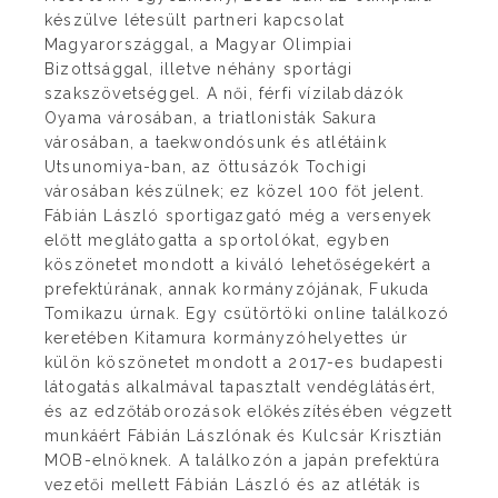
készülve létesült partneri kapcsolat
Magyarországgal, a Magyar Olimpiai
Bizottsággal, illetve néhány sportági
szakszövetséggel. A női, férfi vízilabdázók
Oyama városában, a triatlonisták Sakura
városában, a taekwondósunk és atlétáink
Utsunomiya-ban, az öttusázók Tochigi
városában készülnek; ez közel 100 főt jelent.
Fábián László sportigazgató még a versenyek
előtt meglátogatta a sportolókat, egyben
köszönetet mondott a kiváló lehetőségekért a
prefektúrának, annak kormányzójának, Fukuda
Tomikazu úrnak. Egy csütörtöki online találkozó
keretében Kitamura kormányzóhelyettes úr
külön köszönetet mondott a 2017-es budapesti
látogatás alkalmával tapasztalt vendéglátásért,
és az edzőtáborozások előkészítésében végzett
munkáért Fábián Lászlónak és Kulcsár Krisztián
MOB-elnöknek. A találkozón a japán prefektúra
vezetői mellett Fábián László és az atléták is