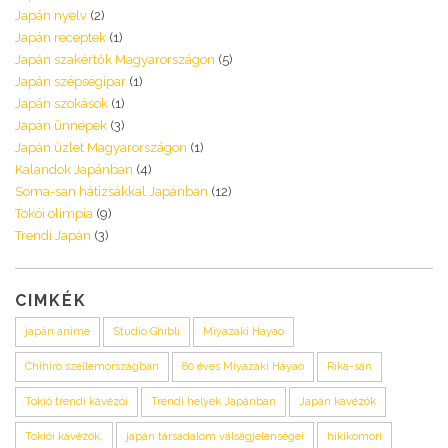
Japán nyelv
(2)
Japán receptek
(1)
Japán szakértők Magyarországon
(5)
Japán szépségipar
(1)
Japán szokások
(1)
Japán ünnepek
(3)
Japán üzlet Magyarországon
(1)
Kalandok Japánban
(4)
Soma-san hátizsákkal Japánban
(12)
Tokói olimpia
(9)
Trendi Japán
(3)
CIMKÉK
japán anime
Studio Ghibli
Miyazaki Hayao
Chihiro szellemországban
80 éves Miyazaki Hayao
Rika-san
Tokió trendi kávézói
Trendi helyek Japánban
Japán kávézók
Tokiói kávézók,
japán társadalom válságjelenségei
hikikomori