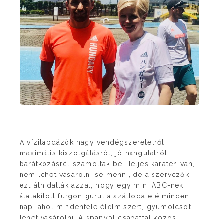
A vízilabdázók nagy vendégszeretetről,
maximális kiszolgálásról, jó hangulatról,
barátkozásról számoltak be. Teljes karatén van,
nem lehet vásárolni se menni, de a szervezők
ezt áthidalták azzal, hogy egy mini ABC-nek
átalakított furgon gurul a szálloda elé minden
nap, ahol mindenféle élelmiszert, gyümölcsöt
lehet vásárolni. A spanyol csapattal közös