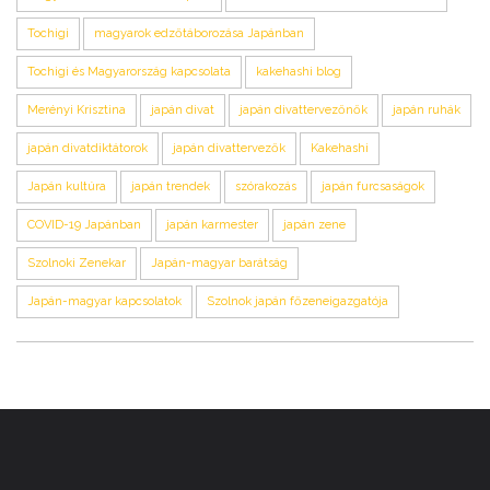
Tochigi
magyarok edzőtáborozása Japánban
Tochigi és Magyarország kapcsolata
kakehashi blog
Merényi Krisztina
japán divat
japán divattervezőnők
japán ruhák
japán divatdiktátorok
japán divattervezők
Kakehashi
Japán kultúra
japán trendek
szórakozás
japán furcsaságok
COVID-19 Japánban
japán karmester
japán zene
Szolnoki Zenekar
Japán-magyar barátság
Japán-magyar kapcsolatok
Szolnok japán főzeneigazgatója