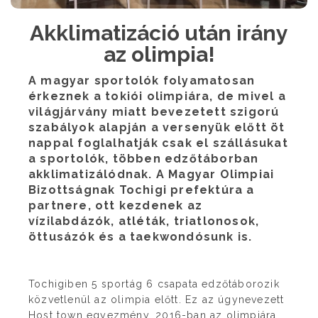
Akklimatizáció után irány
az olimpia!
A magyar sportolók folyamatosan
érkeznek a tokiói olimpiára, de mivel a
világjárvány miatt bevezetett szigorú
szabályok alapján a versenyük előtt öt
nappal foglalhatják csak el szállásukat
a sportolók, többen edzőtáborban
akklimatizálódnak. A Magyar Olimpiai
Bizottságnak Tochigi prefektúra a
partnere, ott kezdenek az
vízilabdázók, atléták, triatlonosok,
öttusázók és a taekwondósunk is.
Tochigiben 5 sportág 6 csapata edzőtáborozik
közvetlenül az olimpia előtt. Ez az úgynevezett
Host town egyezmény, 2016-ban az olimpiára