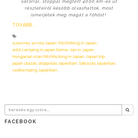
sátorral, stoppal megtett 4000 km-es út
részleteiről később olvashattok, most
ismerjétek meg magát a főhőst!
TOVÁBB...
a journey across Japan
hitchhiking in Japan
wild camping in japan Soma- san in Japan
Hungarian man hitchhicking in Japan
Japan trip
japán utazás
stoppolás Japánban
Sátrazás Japánban
vadkemping Japánban
FACEBOOK