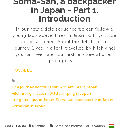
Soma-San, a backpacker
in Japan - Part 1.
Introduction
In our new article sequence we can follow a
young lad’s adeventures in Japan, with youtube
videos attached. About the details of his
journey (lived in a tent, travelled by hitchiking)
you can read later, but first let’s see who our
protagonist is!
TOVÁBB...
The journey across Japan
Adventures in Japan
Hitchhiking in Japan
Wild camping in Japan
Hungarian guy in Japan
Soma-san backpacker in Japan
Soma san in Japan
2020. 12. 22.
Krisztina
Soma-san hátizsákkal Japánban