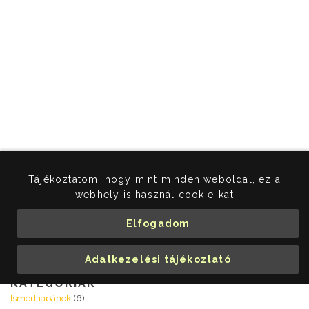
Tájékoztatom, hogy mint minden weboldal, ez a
webhely is használ cookie-kat
Elfogadom
Adatkezelési tájékoztató
KATEGÓRIÁK
Ismert japánok
(6)