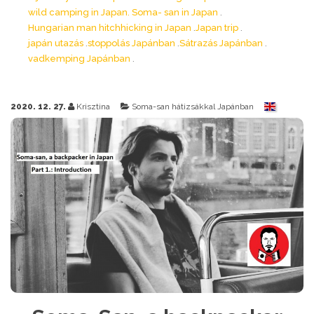
wild camping in Japan. Soma- san in Japan
Hungarian man hitchhicking in Japan
Japan trip
japán utazás
stoppolás Japánban
Sátrazás Japánban
vadkemping Japánban
2020. 12. 27.
Krisztina
Soma-san hátizsákkal Japánban