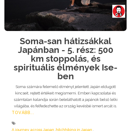
Soma-san hátizsákkal
Japánban - 5. rész: 500
km stoppolás, és
spirituális élmények Ise-
ben
Soma számára felemelő élményt jelentett Japán eldugott
kincseit, rejtett értékeit megismerni. Emberi kapcsolatai és
számtalan kalandja során beleláthatott a japánok belső lelki
világába, és felfedezhette az ország kevésbé ismert arcát is.
TOVÁBB...
A journey across Japan
hitchhiking in Japan