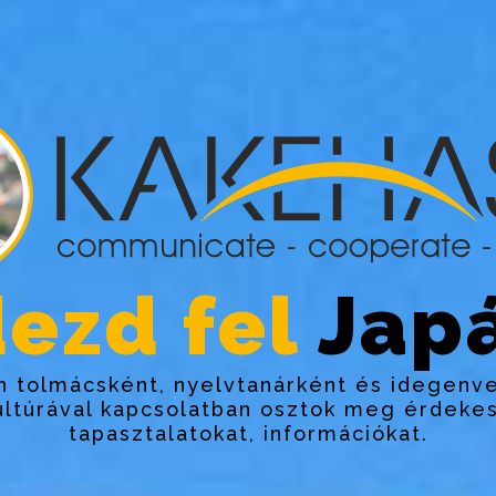
ezd fel
Japá
 tolmácsként, nyelvtanárként és idegenv
ultúrával kapcsolatban osztok meg érdekes
tapasztalatokat, információkat.