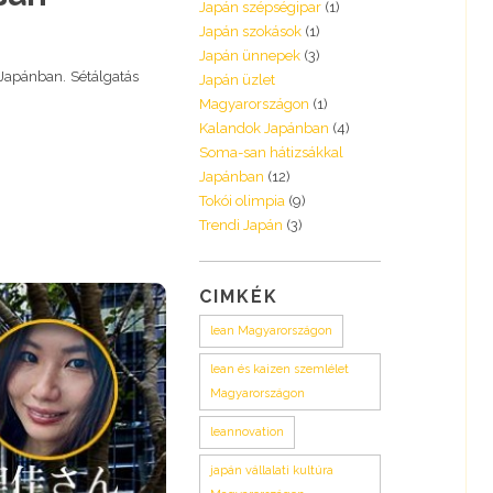
Japán szépségipar
(1)
Japán szokások
(1)
Japán ünnepek
(3)
 Japánban. Sétálgatás
Japán üzlet
Magyarországon
(1)
Kalandok Japánban
(4)
Soma-san hátizsákkal
Japánban
(12)
Tokói olimpia
(9)
Trendi Japán
(3)
CIMKÉK
lean Magyarországon
lean és kaizen szemlélet
Magyarországon
leannovation
japán vállalati kultúra