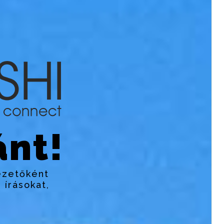
nt!
ezetőként
 írásokat,