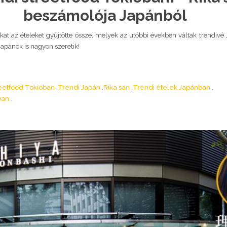
beszámolója Japánból
okat az ételeket gyűjtötte össze, melyek az utóbbi években váltak trendivé
japánok is nagyon szeretik!
eetfood Tokióban
Trendi Japán
Rika san
Trendi ételek Japánban
ban