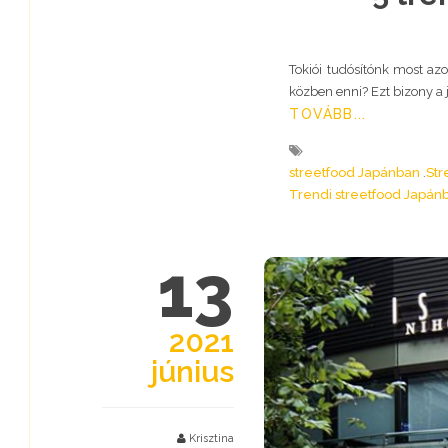
Tokiói tudósítónk most az
közben enni? Ezt bizony a 
TOVÁBB...
streetfood Japánban
Str
Trendi streetfood Japán
13
2021
június
Krisztina