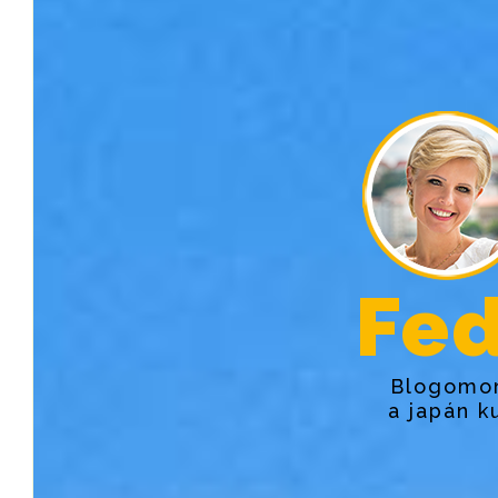
Fed
Blogomon
a japán k