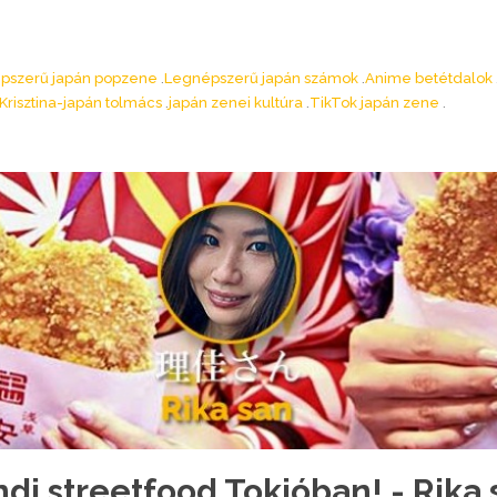
pszerű japán popzene
Legnépszerű japán számok
Anime betétdalok
Krisztina-japán tolmács
japán zenei kultúra
TikTok japán zene
ndi streetfood Tokióban! - Rika