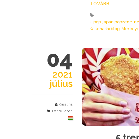
TOVÁBB...
J-pop. japán popzene
né
Kakehashi blog
Merényi 
04
2021
július
Krisztina
Trendi Japán
5 tre