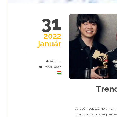
31
2022
január
Krisztina
Trendi Japán
Trend
A japán popszámok ma már 
tokiói tudósítónk segítség