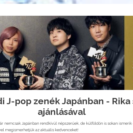
i J-pop zenék Japánban - Rika
ajánlásával
nemcsak Japánban rendkívül népszerűek, de külföldön is sokan ismerik ők
ével megismerhetjük az aktuális kedvenceket!