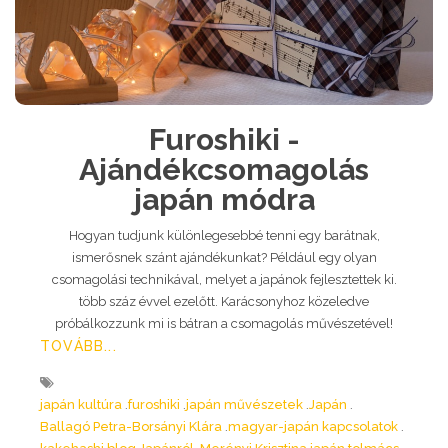
Furoshiki -
Ajándékcsomagolás
japán módra
Hogyan tudjunk különlegesebbé tenni egy barátnak,
ismerősnek szánt ajándékunkat? Például egy olyan
csomagolási technikával, melyet a japánok fejlesztettek ki.
több száz évvel ezelőtt. Karácsonyhoz közeledve
próbálkozzunk mi is bátran a csomagolás művészetével!
TOVÁBB...
japán kultúra
furoshiki
japán művészetek
Japán
Ballagó Petra-Borsányi Klára
magyar-japán kapcsolatok