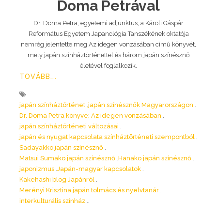
Doma Petrával
Dr. Doma Petra, egyetemi adjunktus, a Károli Gáspár
Református Egyetem Japanológia Tanszékének oktatója
nemrég jelentette meg Az idegen vonzásában című könyvét,
mely japán színháztörténettel és három japán színésznő
életével foglalkozik.
TOVÁBB...
japán színháztörténet
japán színésznők Magyarországon
Dr. Doma Petra könyve: Az idegen vonzásában
japán színháztörténeti változásai
japán és nyugat kapcsolata színháztörténeti szempontból
Sadayakko japán színésznő
Matsui Sumako japán színésznő
Hanako japán színésznő
japonizmus
Japán-magyar kapcsolatok
Kakehashi blog Japánról
Merényi Krisztina japán tolmács és nyelvtanár
interkulturális színház