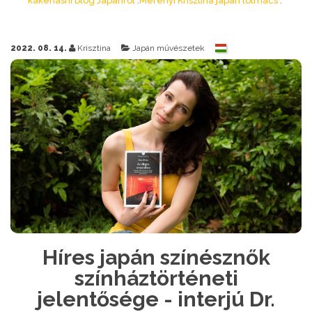
kakehashi blog Japánról
Merényi Krisztina japán tolmács
2022. 08. 14.
Krisztina
Japán művészetek
Híres japán színésznők
színháztörténeti
jelentősége - interjú Dr.