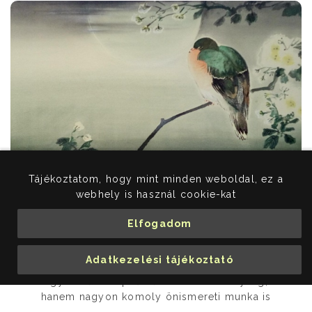
Tájékoztatom, hogy mint minden weboldal, ez a
A keleti tusfestészet
webhely is használ cookie-kat
népszerűségének titka
Elfogadom
Magyarországon
Adatkezelési tájékoztató
Keleti gondolkodásmóddal alkotni nem
egyszerűen képzőművészeti tevékenység,
hanem nagyon komoly önismereti munka is
egyben.