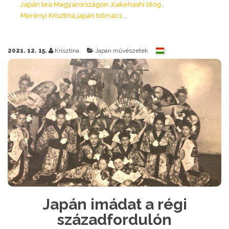
Japán tea Magyarországon
Kakehashi blog
Merényi Krisztina japán tolmács
2021. 12. 15.
Krisztina
Japán művészetek
Japán imádat a régi
századfordulón