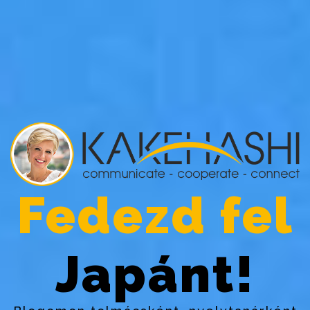
Fedezd fel
Japánt!