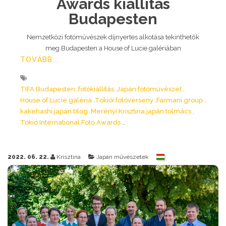
Awards kiállítás
Budapesten
Nemzetközi fotóművészek díjnyertes alkotása tekinthetők
meg Budapesten a House of Lucie galériában
TOVÁBB...
TIFA Budapesten
fotókiállítás
Japán fotóművészet
House of Lucie galéria
Tokiói fotóverseny
Farmani group
kakehashi japán blog
Merényi Krisztina japán tolmács
Tokió International Foto Awards
2022. 06. 22.
Krisztina
Japán művészetek