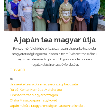
A japán tea magyar útja
Fontos mérföldkőhöz érkezett a japán Urasenke teaiskola
magyarországi tagozata, hiszen a teaművészet tradícióinak
megismertetésével foglalkozó Egyesület idén ünnepli
megalakulásának 20. évfordulóját.
TOVÁBB...
Urasenke teaiskola magyarországi tagozata
Rajzó-Kontor Kornélia
Matcha tea
Teaszertartás Magyarországon
Otaka Masato japán nagykövet
Japán kultúra Magyarországon
Urasenke iskola