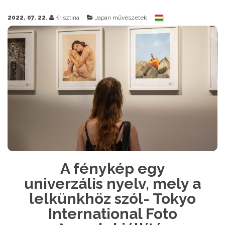
2022. 07. 22.
Krisztina
Japán művészetek
A fénykép egy
univerzális nyelv, mely a
lelkünkhöz szól- Tokyo
International Foto