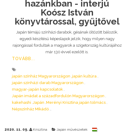
hazánkban - interjú
Koósz István
könyvtárossal, gyűjtővel
Japán témájú színházi darabok, gésának öltözött bálozók,
egyedi készítésű képeslapok jelzik, hogy milyen nagy
rajongással fordultak a magyarok a szigetország kultúrájához
már 130 évvel ezelőtt is.
TOVÁBB...
japán színház Magyarországon
japán kultúra
japán színházi darab Magyarországon
magyar-japán kapcsolatok
Japán imádat a századfordulón Magyarországon
kakehashi
Japán
Merényi Krisztina japán tolmács
Népszínház MIkádó
2020. 11. 09.
Krisztina
Japán művészetek