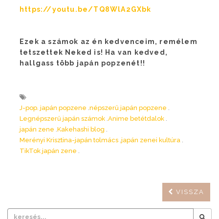
https://youtu.be/TQ8WlA2GXbk
Ezek a számok az én kedvenceim, remélem
tetszettek Neked is! Ha van kedved,
hallgass több japán popzenét!!
J-pop. japán popzene
népszerű japán popzene
Legnépszerű japán számok
Anime betétdalok
japán zene
Kakehashi blog
Merényi Krisztina-japán tolmács
japán zenei kultúra
TikTok japán zene
VISSZA