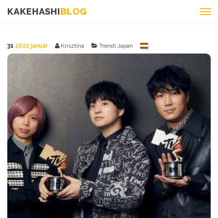
KAKEHASHI
BLOG
31
2022 január
Krisztina
Trendi Japán