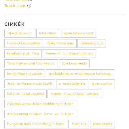
Trendi Japán
(3)
CIMKÉK
TIFA Budapesten
fotókiállítás
Japán fotóművészet
House of Lucie galéria
Tokiói fotóverseny
Farmani group
kakehashi japán blog
Merényi Krisztina japán tolmács
Tokió International Foto Awards,
Egle Luca kendó
kendó Magyarországon
sportdiplomácia kendó magyar bajnokság
Japán és Magyarország között
a kendó története
japán sportok
Kakehashi blog Japánról
Merényi Krisztina japán tolmács,
A journey across Japan,hitchhiking in Japan
wild camping in Japan. Soma- san in Japan
Hungarian man hitchhicking in Japan
Japan trip
japán utazás