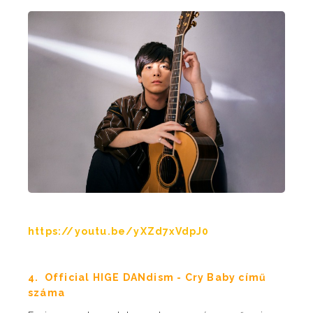
https://youtu.be/yXZd7xVdpJ0
4. Official HIGE DANdism - Cry Baby című
száma