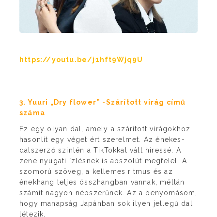
https://youtu.be/j1hft9Wjq9U
3. Yuuri „Dry flower” -Szárított virág című
száma
Ez egy olyan dal, amely a szárított virágokhoz
hasonlít egy véget ért szerelmet. Az énekes-
dalszerző szintén a TikTokkal vált híressé. A
zene nyugati ízlésnek is abszolút megfelel. A
szomorú szöveg, a kellemes ritmus és az
énekhang teljes összhangban vannak, méltán
számít nagyon népszerűnek. Az a benyomásom,
hogy manapság Japánban sok ilyen jellegű dal
létezik.