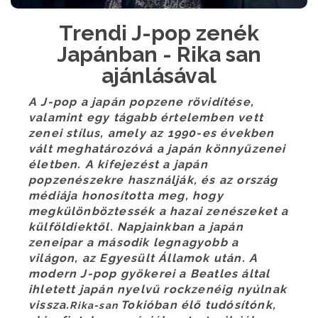
Trendi J-pop zenék
Japánban - Rika san
ajánlásával
A J-pop a japán popzene rövidítése,
valamint egy tágabb értelemben vett
zenei stílus, amely az 1990-es években
vált meghatározóvá a japán könnyűzenei
életben. A kifejezést a japán
popzenészekre használják, és az ország
médiája honosította meg, hogy
megkülönböztessék a hazai zenészeket a
külföldiektől. Napjainkban a japán
zeneipar a második legnagyobb a
világon, az Egyesült Államok után. A
modern J-pop gyökerei a Beatles által
ihletett japán nyelvű rockzenéig nyúlnak
vissza.
Tokióban élő tudósítónk,
Rika-san