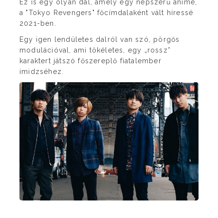
Ez is egy olyan dal, amely egy népszerű anime,
a "Tokyo Revengers" főcímdalaként vált híressé
2021-ben.
Egy igen lendületes dalról van szó, pörgős
modulációval, ami tökéletes, egy „rossz”
karaktert játszó főszereplő fiatalember
imidzséhez.