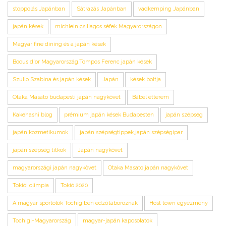
stoppolás Japánban
Sátrazás Japánban
vadkemping Japánban
japán kések
michlein csillagos séfek Magyarországon
Magyar fine dining és a japán kések
Bocus d'or Magyarország,Tompos Ferenc japán kések
Szullo Szabina és japán kések
Japán
kések boltja
Otaka Masato budapesti japán nagykövet
Bábel étterem
Kakehashi blog
prémium japán kések Budapesten
japán szépség
japán kozmetikumok
japán szépségtippek,japán szépségipar
japán szépség titkok
Japán nagykövet
magyarországi japán nagykövet
Otaka Masato japán nagykövet
Tokiói olimpia
Tokió 2020
A magyar sportolók Tochigiben edzőtáboroznak
Host town egyezmény
Tochigi-Magyarország
magyar-japán kapcsolatok