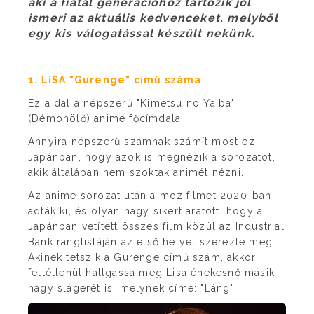
aki a fiatal generációhoz tartozik jól
ismeri az aktuális kedvenceket, melyből
egy kis válogatással készült nekünk.
1. LiSA "Gurenge" című száma
Ez a dal a népszerű "Kimetsu no Yaiba"
(Démonölő) anime főcímdala.
Annyira népszerű számnak számít most ez
Japánban, hogy azok is megnézik a sorozatot,
akik általában nem szoktak animét nézni.
Az anime sorozat után a mozifilmet 2020-ban
adták ki, és olyan nagy sikert aratott, hogy a
Japánban vetített összes film közül az Industrial
Bank ranglistáján az első helyet szerezte meg.
Akinek tetszik a Gurenge című szám, akkor
feltétlenül hallgassa meg Lisa énekesnő másik
nagy slágerét is, melynek címe: "Láng"