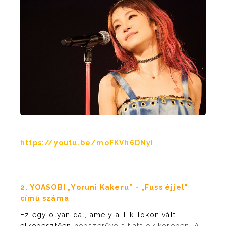
https://youtu.be/moFKVh6DNyI
2. YOASOBI „Yoruni Kakeru” - „Fuss éjjel"
című száma
Ez egy olyan dal, amely a Tik Tokon vált