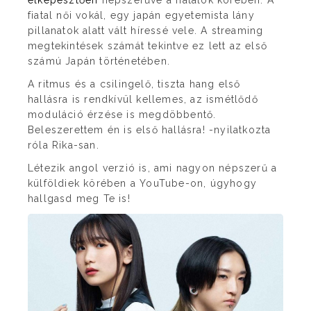
elképesztően
népszerűvé a fiatalok körében. A
fiatal női vokál, egy japán egyetemista lány
pillanatok alatt vált híressé vele. A streaming
megtekintések számát tekintve ez lett az első
számú Japán történetében.
A ritmus és a csilingelő, tiszta hang első
hallásra is rendkívül kellemes, az ismétlődő
moduláció érzése is megdöbbentő.
Beleszerettem én is első hallásra! -nyilatkozta
róla Rika-san.
Létezik angol verzió is, ami nagyon népszerű a
külföldiek körében a YouTube-on, úgyhogy
hallgasd meg Te is!