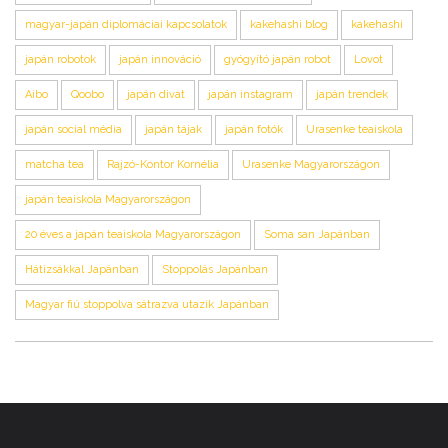
magyar-japán diplomáciai kapcsolatok
kakehashi blog
kakehashi
japán robotok
japán innováció
gyógyító japán robot
Lovot
Aibo
Qoobo
japán divat
japán instagram
japán trendek
japán social média
japán tájak
japán fotók
Urasenke teaiskola
matcha tea
Rajzó-Kontor Kornélia
Urasenke Magyarországon
japán teaiskola Magyarországon
20 éves a japán teaiskola Magyarországon
Soma san Japánban
Hátizsákkal Japánban
Stoppolás Japánban
Magyar fiú stoppolva sátrazva utazik Japánban