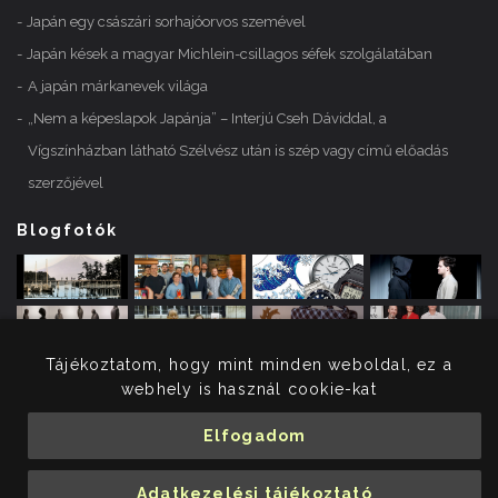
Japán egy császári sorhajóorvos szemével
Japán kések a magyar Michlein-csillagos séfek szolgálatában
A japán márkanevek világa
„Nem a képeslapok Japánja” – Interjú Cseh Dáviddal, a
Vígszínházban látható Szélvész után is szép vagy című előadás
szerzőjével
Blogfotók
Tájékoztatom, hogy mint minden weboldal, ez a
webhely is használ cookie-kat
Elfogadom
© 2026 Merényi Krisztina. Minden jog fenntartva.
Adatkezelési tájékoztató
Adatkezelési tájékoztató
Impresszum