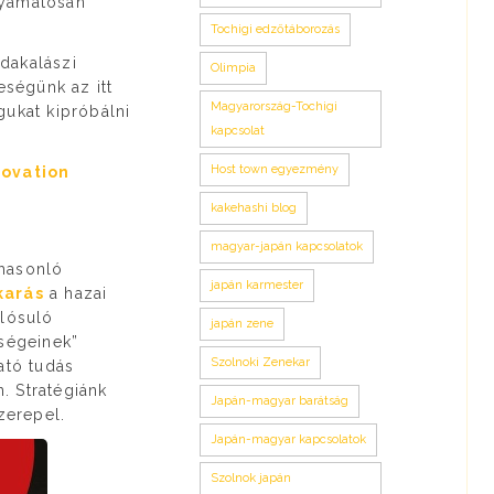
lyamatosan
Tochigi edzőtáborozás
dakalászi
Olimpia
eségünk az itt
Magyarország-Tochigi
gukat kipróbálni
kapcsolat
Host town egyezmény
ovation
kakehashi blog
magyar-japán kapcsolatok
 hasonló
japán karmester
karás
a hazai
alósuló
japán zene
pségeinek”
Szolnoki Zenekar
ató tudás
. Stratégiánk
Japán-magyar barátság
zerepel.
Japán-magyar kapcsolatok
Szolnok japán