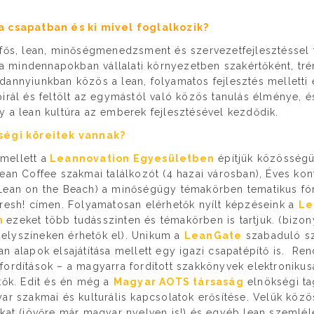
a csapatban és ki mivel foglalkozik?
 fős, lean, minőségmenedzsment és szervezetfejlesztéssel
k a mindennapokban vállalati környezetben szakértőként, tré
annyiunkban közös a lean, folyamatos fejlesztés melletti 
irál és feltölt az egymástól való közös tanulás élménye, é
 a lean kultúra az emberek fejlesztésével kezdődik.
ségi köreitek vannak?
 mellett a
Leannovation Egyesületben
építjük közösségü
ean Coffee szakmai találkozót (4 hazai városban), Éves kon
Lean on the Beach) a minőségügy témakörben tematikus f
resh! címen. Folyamatosan elérhetők nyílt képzéseink a
Le
n
ezeket több tudásszinten és témakörben is tartjuk. (biz
 helyszíneken érhetők el). Unikum a
LeanGate
szabaduló s
n alapok elsajátítása mellett egy igazi csapatépítő is. Re
ordítások – a magyarra fordított szakkönyvek elektronikus
tők. Edit és én még a
Magyar AOTS társaság
elnökségi tag
ar szakmai és kulturális kapcsolatok erősítése. Velük köz
kat (jövőre már magyar nyelven is!) és egyéb lean szemlél