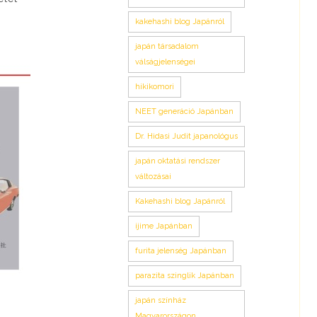
kakehashi blog Japánról
japán társadalom
válságjelenségei
hikikomori
NEET generáció Japánban
Dr. Hidasi Judit japanológus
japán oktatási rendszer
változásai
Kakehashi blog Japánról
ijime Japánban
furita jelenség Japánban
parazita szinglik Japánban
japán színház
Magyarországon