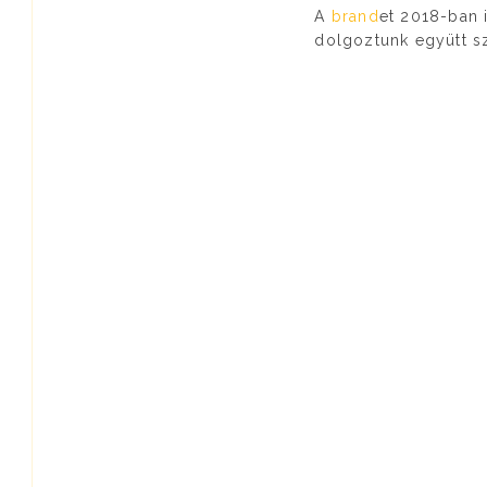
A
brand
et 2018-ban i
dolgoztunk együtt s