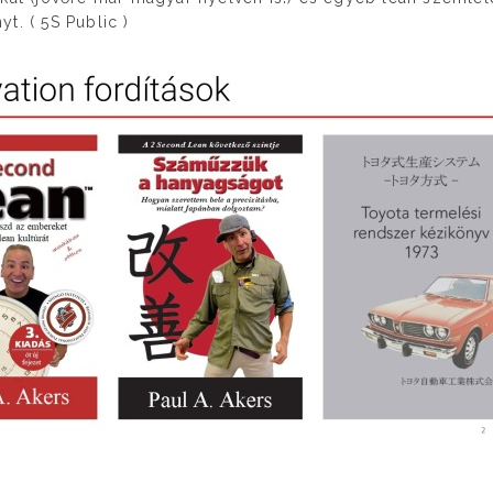
t. ( 5S Public )