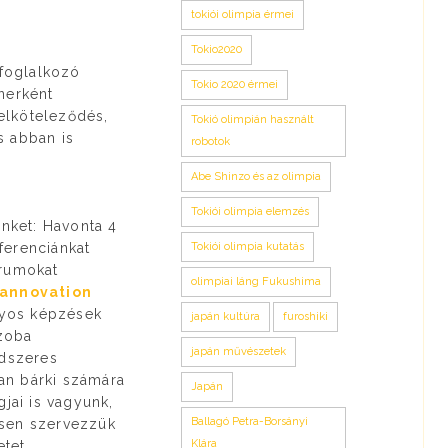
tokiói olimpia érmei
Tokio2020
 foglalkozó
Tokio 2020 érmei
nerként
elköteleződés,
Tokió olimpián használt
s abban is
robotok
Abe Shinzo és az olimpia
Tokiói olimpia elemzés
nket: Havonta 4
ferenciánkat
Tokiói olimpia kutatás
órumokat
olimpiai láng Fukushima
annovation
onyos képzések
japán kultúra
furoshiki
zoba
japán művészetek
ndszeres
an bárki számára
Japán
jai is vagyunk,
Ballagó Petra-Borsányi
ösen szervezzük
Klára
etet