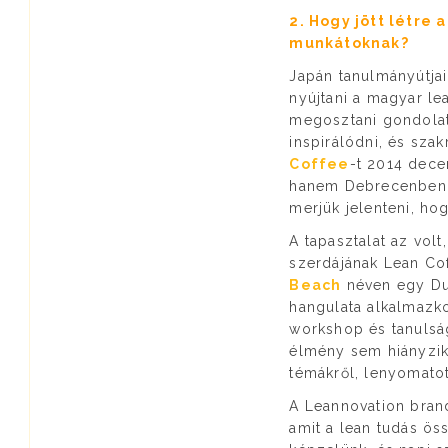
2. Hogy jött létre
munkátoknak?
Japán tanulmányútjai
nyújtani a magyar l
megosztani gondolata
inspirálódni, és sza
Coffee
-t 2014 dec
hanem Debrecenben, 
merjük jelenteni, h
A tapasztalat az vol
szerdájának Lean Cof
Beach
néven egy Dun
hangulata alkalmazko
workshop és tanulsá
élmény sem hiányzik 
témákről, lenyomatot
A Leannovation bran
amit a lean tudás ös