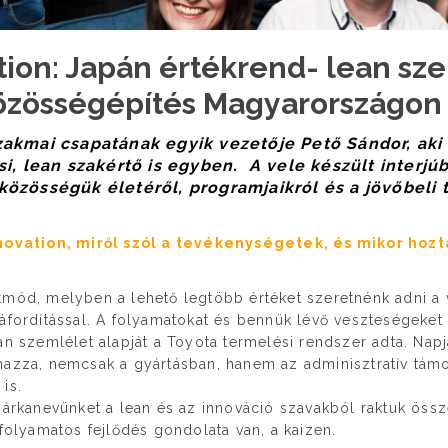
ion: Japán értékrend- lean sze
özösségépítés Magyarországon
akmai csapatának egyik vezetője Pető Sándor, aki
si, lean szakértő is egyben. A vele készült interjú
özösségük életéről, programjaikról és a jövőbeli t
nnovation, miről szól a tevékenységetek, és mikor hozt
tmód, melyben a lehető legtöbb értéket szeretnénk adni a 
áfordítással. A folyamatokat és bennük lévő veszteségeket t
an szemlélet alapját a Toyota termelési rendszer adta. Napj
mazza, nemcsak a gyártásban, hanem az adminisztratív tám
is.
rkanevünket a lean és az innováció szavakból raktuk öss
 folyamatos fejlődés gondolata van, a kaizen.