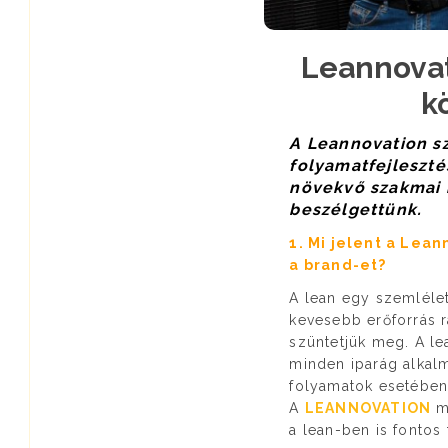
Leannovat
k
A Leannovation sz
folyamatfejleszté
növekvő szakmai k
beszélgettünk.
1. Mi jelent a Lea
a brand-et?
A lean egy szemléle
kevesebb erőforrás r
szüntetjük meg. A le
minden iparág alkal
folyamatok esetében 
A
LEANNOVATION
má
a lean-ben is fontos