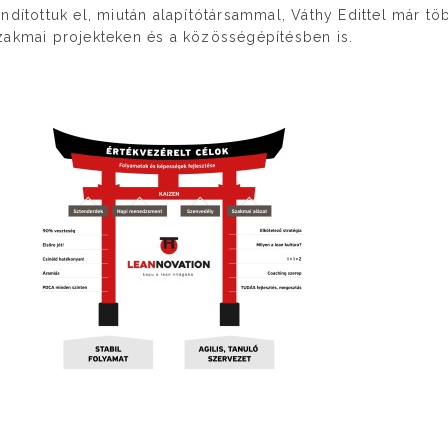
ndítottuk el, miután alapítótársammal, Váthy Edittel már tö
zakmai projekteken és a közösségépítésben is.