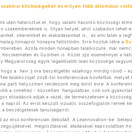
 a szakmai közösségeket és milyen főbb állomásai volt
nk után határoztuk el, hogy valami hasonló közösségi élm
ean szakembereknek is. Olyan helyet, ahol szabadon lehet 
inkat, sikereinket és elakadásainkat is…. és ami talán a le
kmailag hónapról hónapra feltöltődni. Erre hoztuk létre a
Bu
emberében. Azóta minden hónapban találkozunk, már nemc
Kecskeméten és Győrben is. Közel 150 eseménnyel a hátu
ogy Magyarország egyik legaktívabb lean közössége vagyun
t, hogy a havi 3 óra beszélgetés valahogy mindig rövid – ez
fee találkozóját 2018-tól konferenciává bővítettük, melyet 
a parti helyszínen rendezünk meg évről évre. A konferenc
dik a címéhez - közvetlen hangulatban, sok-sok gyakorlatt
gos előadások adják a vázát, de természetesen a közösség
a napról. Az erről készült vizuális összefoglalók remek k
 a beszélgetések tanulságairól.
d az első konferencián debütált. A Leannovation-be belep
szegyűjtésével, megosztásával, átadásával kapcsolatban h