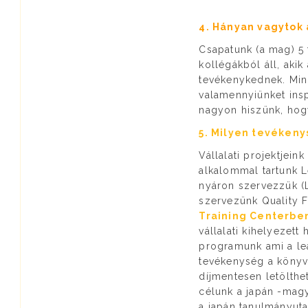
4. Hányan vagytok 
Csapatunk (a mag) 5
kollégákból áll, aki
tevékenykednek. Mind
valamennyiünket insp
nagyon hiszünk, hogy
5. Milyen tevékeny
Vállalati projektjeink
alkalommal tartunk L
nyáron szervezzük (
szervezünk Quality F
Training Centerbe
vállalati kihelyezett
programunk ami a lea
tevékenység a könyvf
díjmentesen letölthe
célunk a japán -magy
a japán tanulmányuta