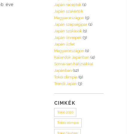
bb éve
Japán receptek
(1)
Japán szakértők
Magyarországon
(5)
Japán szépségipar
(1)
Japán szokások
(1)
Japán ünnepek
(3)
Japán üzlet
Magyarországon
(1)
Kalandok Japánban
(4)
Soma-san hátizsákkal
Japánban
(12)
Tokói olimpia
(9)
Trendi Japán
(3)
CIMKÉK
Tokió 2020
Tokiói olimpia
Tokió Skytree