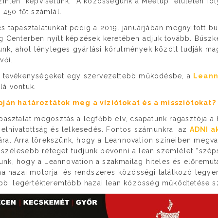
szinten képviselünk. A közösségünk a Meetup felületen fo
 450 főt számlál.
s tapasztalatunkat pedig a 2019. januárjában megnyitott bu
g Centerben nyílt képzések keretében adjuk tovább. Büszk
orunk, ahol tényleges gyártási körülmények között tudják ma
vői.
i tevékenységeket egy szervezettebb működésbe, a
Leann
lá vontuk.
apján határoztátok meg a víziótokat és a missziótokat?
pasztalat megosztás a legfőbb elv, csapatunk ragasztója a
i elhivatottság és lelkesedés. Fontos számunkra az
ADNI a
ra. Arra törekszünk, hogy a Leannovation színeiben megv
szélesebb réteget tudjunk bevonni a lean szemlélet “szé
nk, hogy a Leannovation a szakmailag hiteles és előremut
ma hazai motorja és rendszeres közösségi találkozó legyen
vabb, legértékteremtőbb hazai lean közösség működtetése s