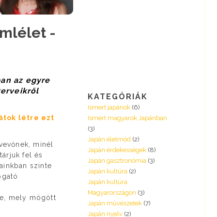
mlélet -
ban az egyre
erveikről
KATEGÓRIÁK
Ismert japánok
(6)
átok létre ezt
Ismert magyarok Japánban
(3)
Japán életmód
(2)
vevőnek, minél
Japán érdekességek
(8)
árjuk fel és
Japán gasztronómia
(3)
ainkban szinte
Japán kultúra
(2)
ogató
Japán kultúra
Magyarországon
(3)
ze, mely mögött
Japán művészetek
(7)
Japán nyelv
(2)