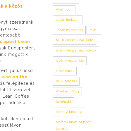
ak a közös
Vihar Judit
Japán irodalom
ényt szeretnénk
egymással
Japán műfordítás
MJBT
gfontosabb
MJBT elnöke Vihar Judit
dapest Lean
sak Budapesten,
japán-magyar kapcsolatok
nk mögött ki
k.
japán nyelvtanítás
ért július első
japán haiku
L
ean on the
haiku fordítás
ia felépítése és
al fűszerezett
Kakehashi blog
i Lean Coffee
kakehashi
épet adnak a
Merényi Krisztina
akoltuk mindazt
Merényi Krisztina japán
osszútávon
tolmács