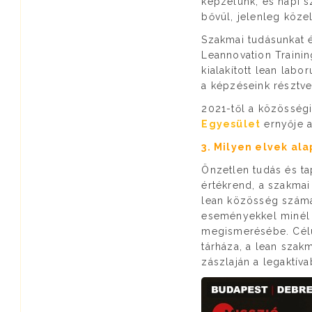
képzelünk, és napi 
bővül, jelenleg közel
Szakmai tudásunkat é
Leannovation Trainin
kialakított lean lab
a képzéseink résztve
2021-től a közösség
Egyesület
ernyője a
3. Milyen elvek al
Önzetlen tudás és ta
értékrend, a szakma
lean közösség számá
eseményekkel minél 
megismerésébe. Célu
tárháza, a lean szak
zászlaján a legaktí