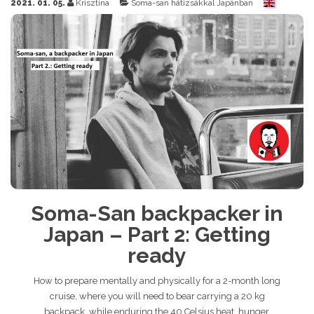
2021. 01. 05.
Krisztina
Soma-san hátizsákkal Japánban
Soma-San backpacker in
Japan – Part 2: Getting
ready
How to prepare mentally and physically for a 2-month long
cruise, where you will need to bear carrying a 20 kg
backpack, while enduring the 40 Celsius heat, hunger,