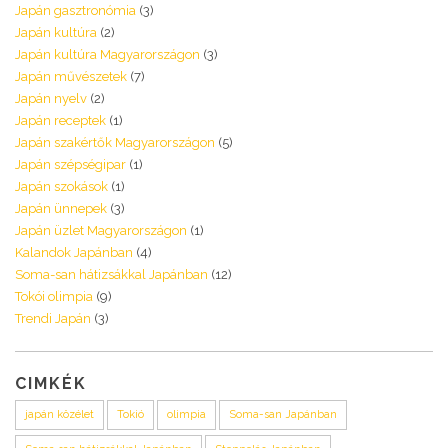
Japán gasztronómia
(3)
Japán kultúra
(2)
Japán kultúra Magyarországon
(3)
Japán művészetek
(7)
Japán nyelv
(2)
Japán receptek
(1)
Japán szakértők Magyarországon
(5)
Japán szépségipar
(1)
Japán szokások
(1)
Japán ünnepek
(3)
Japán üzlet Magyarországon
(1)
Kalandok Japánban
(4)
Soma-san hátizsákkal Japánban
(12)
Tokói olimpia
(9)
Trendi Japán
(3)
CIMKÉK
japán közélet
Tokió
olimpia
Soma-san Japánban