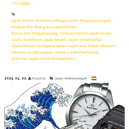
TOVÁBB...
japán kések
michlein csillagos séfek Magyarországon
Magyar fine dining és a japán kések
Bocus d'or Magyarország
Tompos Ferenc japán kések
Szullo Szabina és japán kések
Japán
kések boltja
Otaka Masato budapesti japán nagykövet
Bábel étterem
Merényi Krisztina japán tolmács
Kakehashi blog
prémium japán kések Budapesten
2023. 04. 02.
Krisztina
Japán érdekességek