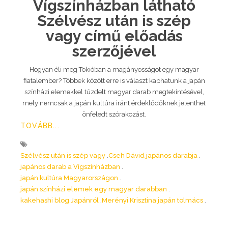
Vígszínházban látható
Szélvész után is szép
vagy című előadás
szerzőjével
Hogyan éli meg Tokióban a magányosságot egy magyar
fiatalember? Többek között erre is választ kaphatunk a japán
színházi elemekkel tűzdelt magyar darab megtekintésével,
mely nemcsak a japán kultúra iránt érdeklődőknek jelenthet
önfeledt szórakozást.
TOVÁBB...
Szélvész után is szép vagy
Cseh Dávid japános darabja
japános darab a Vígszínházban
japán kultúra Magyarországon
japán színházi elemek egy magyar darabban
kakehashi blog Japánról
Merényi Krisztina japán tolmács