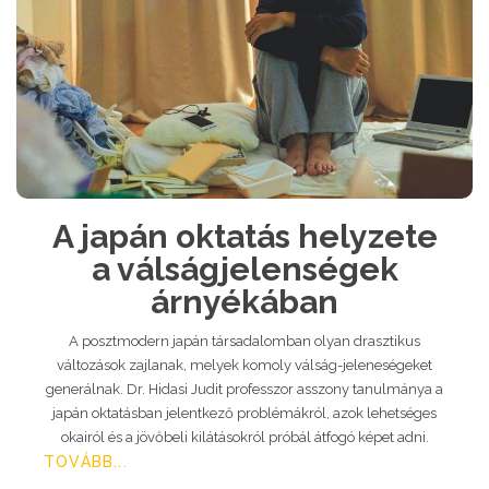
A japán oktatás helyzete
a válságjelenségek
árnyékában
A posztmodern japán társadalomban olyan drasztikus
változások zajlanak, melyek komoly válság-jeleneségeket
generálnak. Dr. Hidasi Judit professzor asszony tanulmánya a
japán oktatásban jelentkező problémákról, azok lehetséges
okairól és a jövőbeli kilátásokról próbál átfogó képet adni.
TOVÁBB...