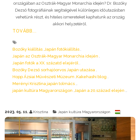
országában az Osztrák-Magyar Monarchia idején? Dr. Bozóky
Dezső fotográfiáinak segítségével különleges időutazásban
vehetünk részt, és hiteles ismereteket kaphatunk az ország
akkori helyzetéről.
TOVÁBB...
Bozóky kiállítás
Japán fotókiállítás
Japán az Osztrák-Magyar Monarchia idején
Japán fotók a XX. százatd elejéről
Bozóky Dezső sorhajóorvos Japán utazása
Hopp Ázsiai Művészeti Múzeum
Kakehashi blog
Merényi Krisztina japán tolmács
japán kultúra Magyarországon
Japán a 20.század elején
2023. 05. 11.
Krisztina
Japán kultúra Magyarországon