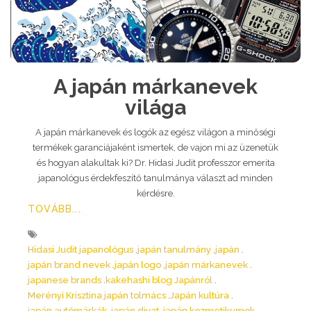
A japán márkanevek
világa
A japán márkanevek és logók az egész világon a minőségi
termékek garanciájaként ismertek, de vajon mi az üzenetük
és hogyan alakultak ki? Dr. Hidasi Judit professzor emerita
japanológus érdekfeszítő tanulmánya választ ad minden
kérdésre.
TOVÁBB...
Hidasi Judit japanológus
japán tanulmány
japán
japán brand nevek
japán logo
japán márkanevek
japanese brands
kakehashi blog Japánról
Merényi Krisztina japán tolmács
Japán kultúra
japán autómárkák
japán divat
japán kozmetikumok