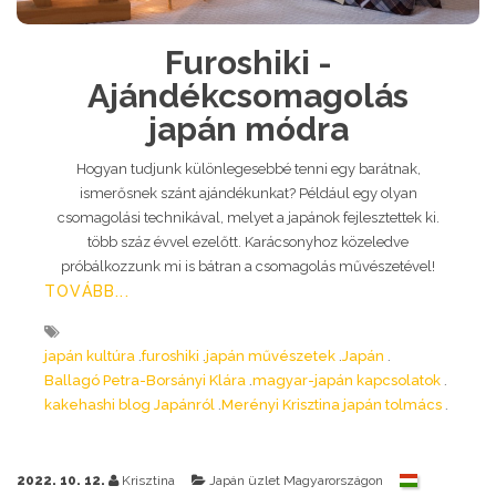
Furoshiki -
Ajándékcsomagolás
japán módra
Hogyan tudjunk különlegesebbé tenni egy barátnak,
ismerősnek szánt ajándékunkat? Például egy olyan
csomagolási technikával, melyet a japánok fejlesztettek ki.
több száz évvel ezelőtt. Karácsonyhoz közeledve
próbálkozzunk mi is bátran a csomagolás művészetével!
TOVÁBB...
japán kultúra
furoshiki
japán művészetek
Japán
Ballagó Petra-Borsányi Klára
magyar-japán kapcsolatok
kakehashi blog Japánról
Merényi Krisztina japán tolmács
2022. 10. 12.
Krisztina
Japán üzlet Magyarországon