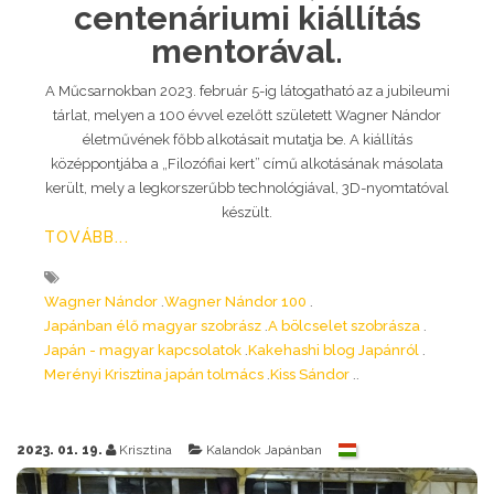
centenáriumi kiállítás
mentorával.
A Műcsarnokban 2023. február 5-ig látogatható az a jubileumi
tárlat, melyen a 100 évvel ezelőtt született Wagner Nándor
életművének főbb alkotásait mutatja be. A kiállítás
középpontjába a „Filozófiai kert” című alkotásának másolata
került, mely a legkorszerűbb technológiával, 3D-nyomtatóval
készült.
TOVÁBB...
Wagner Nándor
Wagner Nándor 100
Japánban élő magyar szobrász
A bölcselet szobrásza
Japán - magyar kapcsolatok
Kakehashi blog Japánról
Merényi Krisztina japán tolmács
Kiss Sándor
2023. 01. 19.
Krisztina
Kalandok Japánban