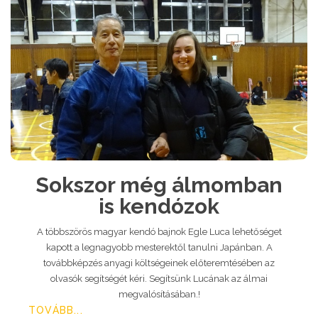
Sokszor még álmomban
is kendózok
A többszörös magyar kendó bajnok Egle Luca lehetőséget
kapott a legnagyobb mesterektől tanulni Japánban. A
továbbképzés anyagi költségeinek előteremtésében az
olvasók segítségét kéri. Segítsünk Lucának az álmai
megvalósításában.!
TOVÁBB...