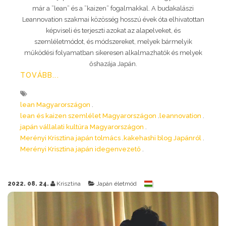
már a ”lean” és a ”kaizen” fogalmakkal. A budakalászi
Leannovation szakmai közösség hosszú évek óta elhivatottan
képviseli és terjeszti azokat az alapelveket, és
szemléletmódot, és módszereket, melyek bármelyik
működési folyamatban sikeresen alkalmazhatók és melyek
őshazája Japán.
TOVÁBB...
lean Magyarországon
lean és kaizen szemlélet Magyarországon
leannovation
japán vállalati kultúra Magyarországon
Merényi Krisztina japán tolmács
kakehashi blog Japánról
Merényi Krisztina japán idegenvezető
2022. 08. 24.
Krisztina
Japán életmód