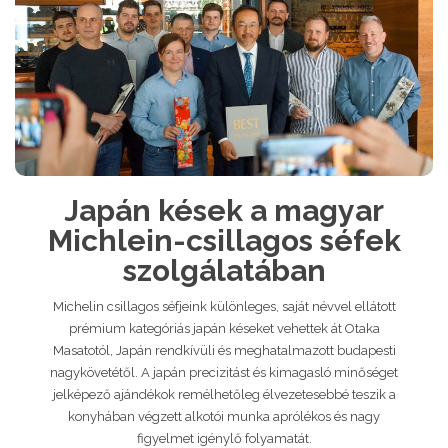
Japán kések a magyar
Michlein-csillagos séfek
szolgálatában
Michelin csillagos séfjeink különleges, saját névvel ellátott
prémium kategóriás japán késeket vehettek át Otaka
Masatotól, Japán rendkívüli és meghatalmazott budapesti
nagykövetétől. A japán precizitást és kimagasló minőséget
jelképező ajándékok remélhetőleg élvezetesebbé teszik a
konyhában végzett alkotói munka aprólékos és nagy
figyelmet igénylő folyamatát.