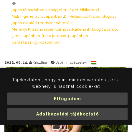
japán társadalom válságjelenségei
hikikomori
NEET generáció Japánban
Dr. Hidasi Judit japanológus
japán oktatási rendszer változásai
Merényi Krisztina japán tolmács
Kakehashi blog Japánról
ijime Japánban
furita jelenség Japánban
parazita szinglik Japánban
2022. 08. 14.
Krisztina
Japán művészetek
Tájékoztatom, hogy mint minden weboldal, ez a
webhely is használ cookie-kat
Elfogadom
Adatkezelési tájékoztató