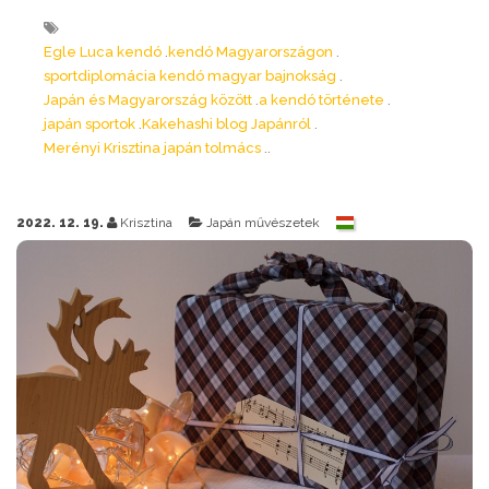
Egle Luca kendó
kendó Magyarországon
sportdiplomácia kendó magyar bajnokság
Japán és Magyarország között
a kendó története
japán sportok
Kakehashi blog Japánról
Merényi Krisztina japán tolmács
2022. 12. 19.
Krisztina
Japán művészetek