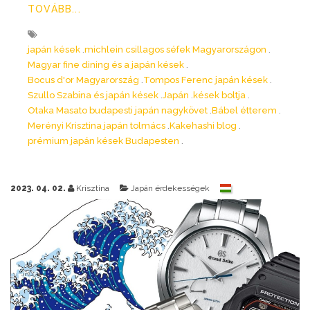
TOVÁBB...
japán kések
michlein csillagos séfek Magyarországon
Magyar fine dining és a japán kések
Bocus d'or Magyarország
Tompos Ferenc japán kések
Szullo Szabina és japán kések
Japán
kések boltja
Otaka Masato budapesti japán nagykövet
Bábel étterem
Merényi Krisztina japán tolmács
Kakehashi blog
prémium japán kések Budapesten
2023. 04. 02.
Krisztina
Japán érdekességek