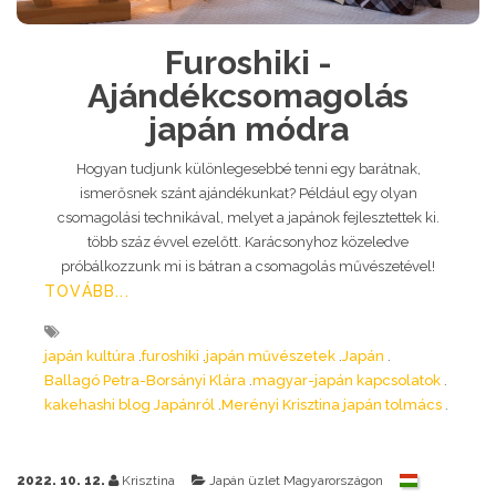
Furoshiki -
Ajándékcsomagolás
japán módra
Hogyan tudjunk különlegesebbé tenni egy barátnak,
ismerősnek szánt ajándékunkat? Például egy olyan
csomagolási technikával, melyet a japánok fejlesztettek ki.
több száz évvel ezelőtt. Karácsonyhoz közeledve
próbálkozzunk mi is bátran a csomagolás művészetével!
TOVÁBB...
japán kultúra
furoshiki
japán művészetek
Japán
Ballagó Petra-Borsányi Klára
magyar-japán kapcsolatok
kakehashi blog Japánról
Merényi Krisztina japán tolmács
2022. 10. 12.
Krisztina
Japán üzlet Magyarországon