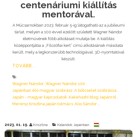
centenáriumi kiállítás
mentorával.
A Műcsarnokban 2023. február 5-ig látogatható az a jubileumi
tárlat, melyen a 100 évvel ezelőtt született Wagner Nándor
életművének főbb alkotásait mutatja be. A kiállítás
középpontjába a „Filozófiai kert” című alkotásának másolata
került, mely a legkorszerűbb technológiával, 3D-nyomtatóval
készült.
TOVÁBB...
Wagner Nándor
Wagner Nándor 100
Japánban élő magyar szobrász
A bölcselet szobrásza
Japán - magyar kapcsolatok
Kakehashi blog Japánról
Merényi Krisztina japán tolmács
Kiss Sándor
2023. 01. 19.
Krisztina
Kalandok Japánban