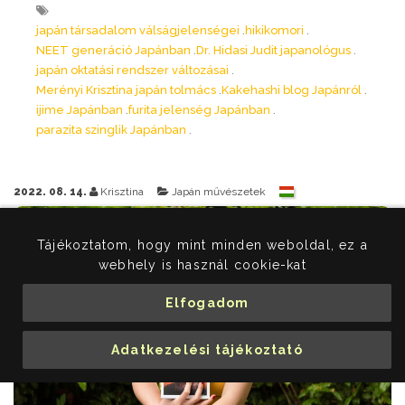
japán társadalom válságjelenségei
hikikomori
NEET generáció Japánban
Dr. Hidasi Judit japanológus
japán oktatási rendszer változásai
Merényi Krisztina japán tolmács
Kakehashi blog Japánról
ijime Japánban
furita jelenség Japánban
parazita szinglik Japánban
2022. 08. 14.
Krisztina
Japán művészetek
Tájékoztatom, hogy mint minden weboldal, ez a
webhely is használ cookie-kat
Elfogadom
Adatkezelési tájékoztató