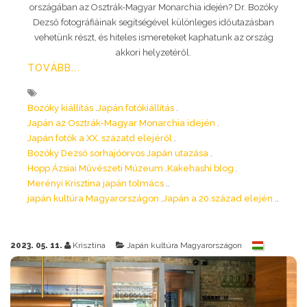
országában az Osztrák-Magyar Monarchia idején? Dr. Bozóky
Dezső fotográfiáinak segítségével különleges időutazásban
vehetünk részt, és hiteles ismereteket kaphatunk az ország
akkori helyzetéről.
TOVÁBB...
Bozóky kiállítás
Japán fotókiállítás
Japán az Osztrák-Magyar Monarchia idején
Japán fotók a XX. százatd elejéről
Bozóky Dezső sorhajóorvos Japán utazása
Hopp Ázsiai Művészeti Múzeum
Kakehashi blog
Merényi Krisztina japán tolmács
japán kultúra Magyarországon
Japán a 20.század elején
2023. 05. 11.
Krisztina
Japán kultúra Magyarországon