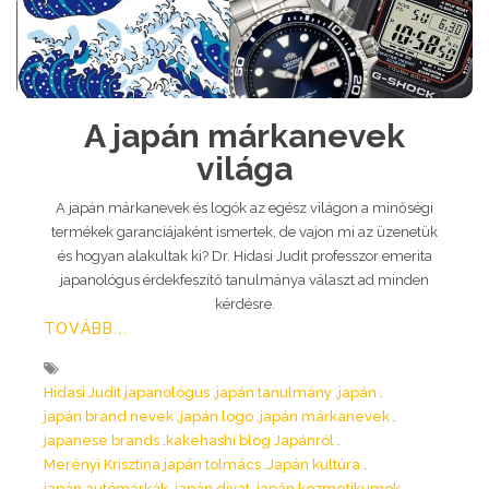
A japán márkanevek
világa
A japán márkanevek és logók az egész világon a minőségi
termékek garanciájaként ismertek, de vajon mi az üzenetük
és hogyan alakultak ki? Dr. Hidasi Judit professzor emerita
japanológus érdekfeszítő tanulmánya választ ad minden
kérdésre.
TOVÁBB...
Hidasi Judit japanológus
japán tanulmány
japán
japán brand nevek
japán logo
japán márkanevek
japanese brands
kakehashi blog Japánról
Merényi Krisztina japán tolmács
Japán kultúra
japán autómárkák
japán divat
japán kozmetikumok