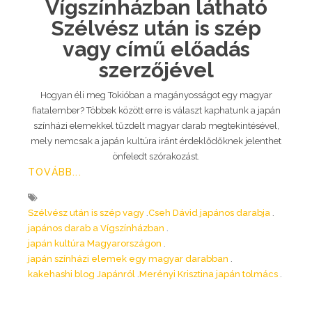
Vígszínházban látható
Szélvész után is szép
vagy című előadás
szerzőjével
Hogyan éli meg Tokióban a magányosságot egy magyar
fiatalember? Többek között erre is választ kaphatunk a japán
színházi elemekkel tűzdelt magyar darab megtekintésével,
mely nemcsak a japán kultúra iránt érdeklődőknek jelenthet
önfeledt szórakozást.
TOVÁBB...
Szélvész után is szép vagy
Cseh Dávid japános darabja
japános darab a Vígszínházban
japán kultúra Magyarországon
japán színházi elemek egy magyar darabban
kakehashi blog Japánról
Merényi Krisztina japán tolmács