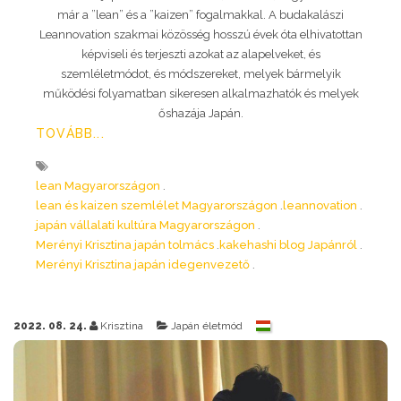
már a ”lean” és a ”kaizen” fogalmakkal. A budakalászi
Leannovation szakmai közösség hosszú évek óta elhivatottan
képviseli és terjeszti azokat az alapelveket, és
szemléletmódot, és módszereket, melyek bármelyik
működési folyamatban sikeresen alkalmazhatók és melyek
őshazája Japán.
TOVÁBB...
lean Magyarországon
lean és kaizen szemlélet Magyarországon
leannovation
japán vállalati kultúra Magyarországon
Merényi Krisztina japán tolmács
kakehashi blog Japánról
Merényi Krisztina japán idegenvezető
2022. 08. 24.
Krisztina
Japán életmód