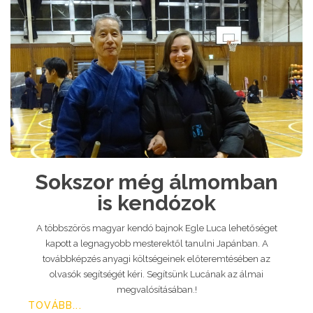
Sokszor még álmomban
is kendózok
A többszörös magyar kendó bajnok Egle Luca lehetőséget
kapott a legnagyobb mesterektől tanulni Japánban. A
továbbképzés anyagi költségeinek előteremtésében az
olvasók segítségét kéri. Segítsünk Lucának az álmai
megvalósításában.!
TOVÁBB...