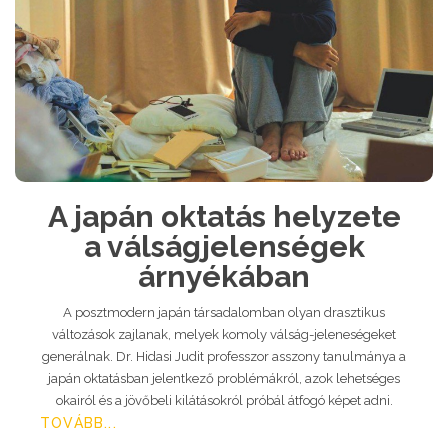
A japán oktatás helyzete
a válságjelenségek
árnyékában
A posztmodern japán társadalomban olyan drasztikus
változások zajlanak, melyek komoly válság-jeleneségeket
generálnak. Dr. Hidasi Judit professzor asszony tanulmánya a
japán oktatásban jelentkező problémákról, azok lehetséges
okairól és a jövőbeli kilátásokról próbál átfogó képet adni.
TOVÁBB...