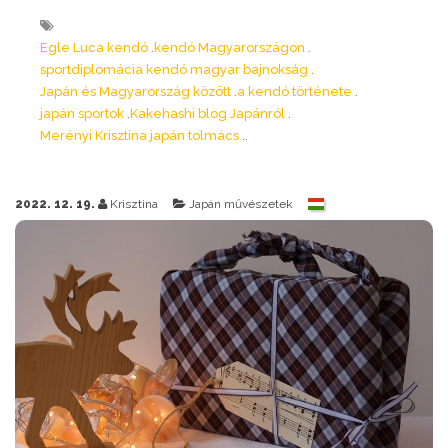
Egle Luca kendó
kendó Magyarországon
sportdiplomácia kendó magyar bajnokság
Japán és Magyarország között
a kendó története
japán sportok
Kakehashi blog Japánról
Merényi Krisztina japán tolmács
2022. 12. 19.
Krisztina
Japán művészetek