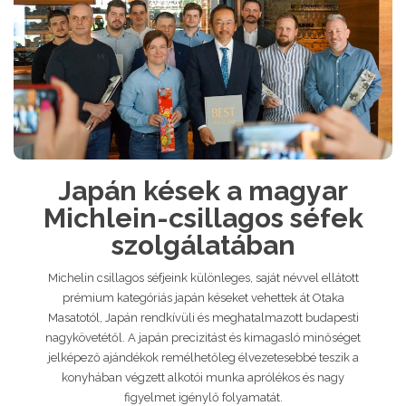
Japán kések a magyar
Michlein-csillagos séfek
szolgálatában
Michelin csillagos séfjeink különleges, saját névvel ellátott
prémium kategóriás japán késeket vehettek át Otaka
Masatotól, Japán rendkívüli és meghatalmazott budapesti
nagykövetétől. A japán precizitást és kimagasló minőséget
jelképező ajándékok remélhetőleg élvezetesebbé teszik a
konyhában végzett alkotói munka aprólékos és nagy
figyelmet igénylő folyamatát.