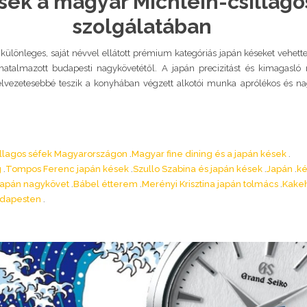
sek a magyar Michlein-csillago
szolgálatában
k különleges, saját névvel ellátott prémium kategóriás japán késeket vehett
atalmazott budapesti nagykövetétől. A japán precizitást és kimagasló
lvezetesebbé teszik a konyhában végzett alkotói munka aprólékos és na
illagos séfek Magyarországon
Magyar fine dining és a japán kések
g
Tompos Ferenc japán kések
Szullo Szabina és japán kések
Japán
ké
japán nagykövet
Bábel étterem
Merényi Krisztina japán tolmács
Kakeh
udapesten