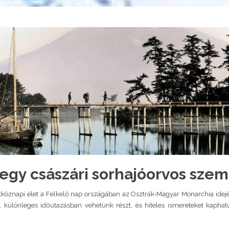
egy császári sorhajóorvos sze
étköznapi élet a Felkelő nap országában az Osztrák-Magyar Monarchia ide
el különleges időutazásban vehetünk részt, és hiteles ismereteket kapha