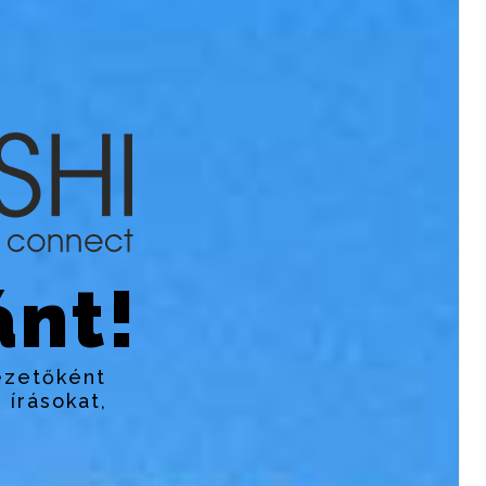
nt!
ezetőként
 írásokat,