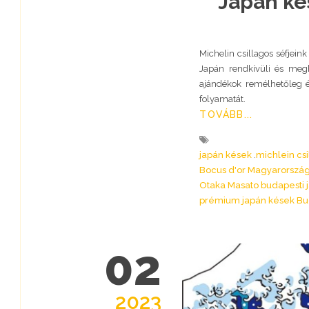
Japán ké
Michelin csillagos séfjein
Japán rendkívüli és megh
ajándékok remélhetőleg é
folyamatát.
TOVÁBB...
japán kések
michlein cs
Bocus d'or Magyarorszá
Otaka Masato budapesti 
prémium japán kések B
02
2023