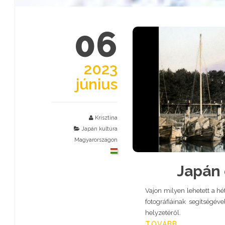
06
2023
június
Krisztina
Japán kultúra
Magyarországon
Japán 
Vajon milyen lehetett a h
fotográfiáinak segítségév
helyzetéről.
TOVÁBB...