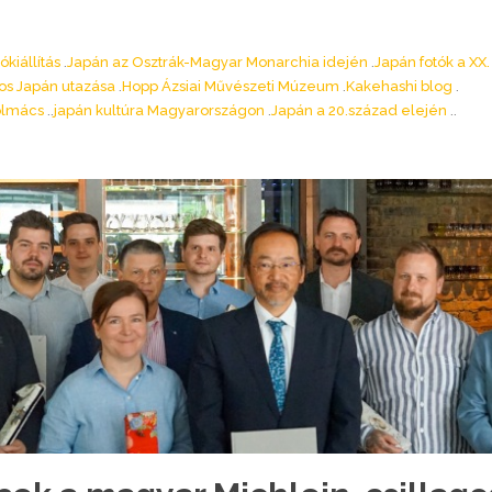
ókiállítás
Japán az Osztrák-Magyar Monarchia idején
Japán fotók a XX.
os Japán utazása
Hopp Ázsiai Művészeti Múzeum
Kakehashi blog
tolmács
japán kultúra Magyarországon
Japán a 20.század elején