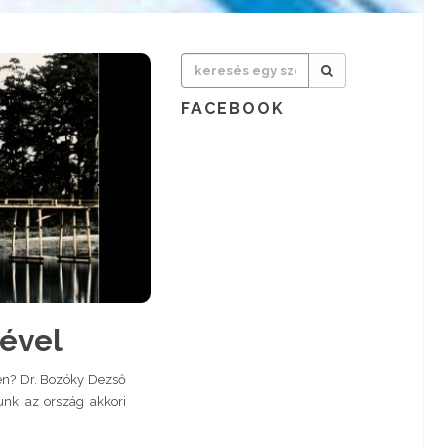
FACEBOOK
mével
jén? Dr. Bozóky Dezső
tunk az ország akkori