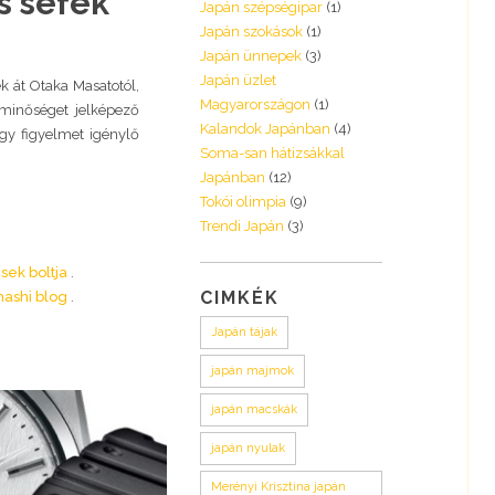
s séfek
Japán szépségipar
(1)
Japán szokások
(1)
Japán ünnepek
(3)
Japán üzlet
ek át Otaka Masatotól,
Magyarországon
(1)
 minőséget jelképező
Kalandok Japánban
(4)
gy figyelmet igénylő
Soma-san hátizsákkal
Japánban
(12)
Tokói olimpia
(9)
Trendi Japán
(3)
sek boltja
CIMKÉK
ashi blog
Japán tájak
japán majmok
japán macskák
japán nyulak
Merényi Krisztina japán