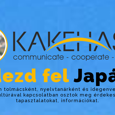
ezd fel
Japá
 tolmácsként, nyelvtanárként és idegenv
ultúrával kapcsolatban osztok meg érdekes
tapasztalatokat, információkat.