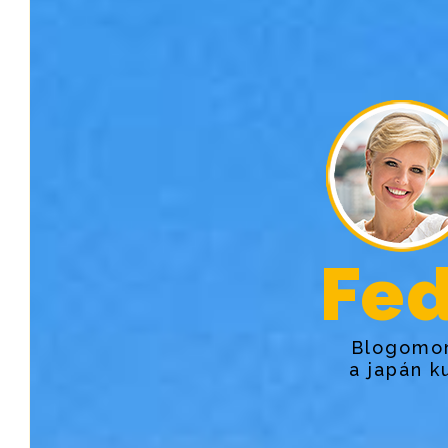
Fed
Blogomon
a japán k